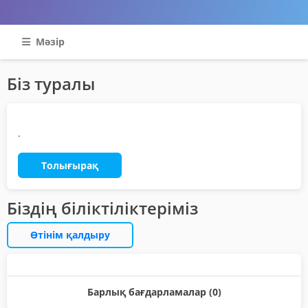
Мәзір
Біз туралы
.
Толығырақ
Біздің біліктіліктеріміз
Өтінім қалдыру
Барлық бағдарламалар (0)