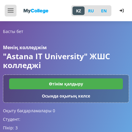
KZ
RU
EN
Басты бет
Менің колледжім
"Astana IT University" ЖШС
колледжі
Өтінім қалдыру
Осында оқығың келсе
Оқыту бағдарламалары
0
Студент:
Пікір:
3